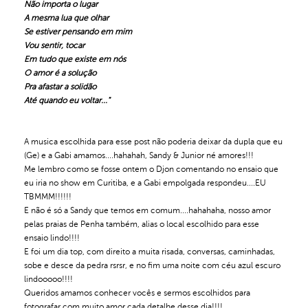
Não importa o lugar
A mesma lua que olhar
Se estiver pensando em mim
Vou sentir, tocar
Em tudo que existe em nós
O amor é a solução
Pra afastar a solidão
Até quando eu voltar..."
A musica escolhida para esse post não poderia deixar da dupla que eu
(Ge) e a Gabi amamos....hahahah, Sandy & Junior né amores!!!
Me lembro como se fosse ontem o Djon comentando no ensaio que
eu iria no show em Curitiba, e a Gabi empolgada respondeu....EU
TBMMM!!!!!!
E não é só a Sandy que temos em comum....hahahaha, nosso amor
pelas praias de Penha também, alias o local escolhido para esse
ensaio lindo!!!!
E foi um dia top, com direito a muita risada, conversas, caminhadas,
sobe e desce da pedra rsrsr, e no fim uma noite com céu azul escuro
lindooooo!!!!
Queridos amamos conhecer vocês e sermos escolhidos para
fotografar com muito amor cada detalhe desse dia!!!!