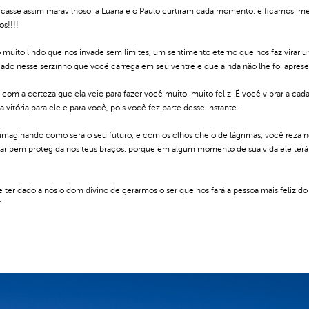
ficasse assim maravilhoso, a Luana e o Paulo curtiram cada momento, e ficamos im
s!!!!
 muito lindo que nos invade sem limites, um sentimento eterno que nos faz virar 
cado nesse serzinho que você carrega em seu ventre e que ainda não lhe foi apres
m a certeza que ela veio para fazer você muito, muito feliz. É você vibrar a cada 
itória para ele e para você, pois você fez parte desse instante.
 e imaginando como será o seu futuro, e com os olhos cheio de lágrimas, você reza
ar bem protegida nos teus braços, porque em algum momento de sua vida ele terá 
le ter dado a nós o dom divino de gerarmos o ser que nos fará a pessoa mais feliz 
"