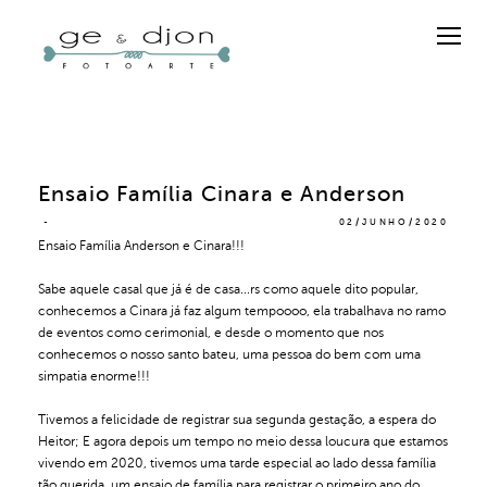
Ensaio Família Cinara e Anderson
02/JUNHO/2020
Ensaio Família Anderson e Cinara!!!
Sabe aquele casal que já é de casa...rs como aquele dito popular,
conhecemos a Cinara já faz algum tempoooo, ela trabalhava no ramo
de eventos como cerimonial, e desde o momento que nos
conhecemos o nosso santo bateu, uma pessoa do bem com uma
simpatia enorme!!!
Tivemos a felicidade de registrar sua segunda gestação, a espera do
Heitor; E agora depois um tempo no meio dessa loucura que estamos
vivendo em 2020, tivemos uma tarde especial ao lado dessa família
tão querida, um ensaio de família para registrar o primeiro ano do